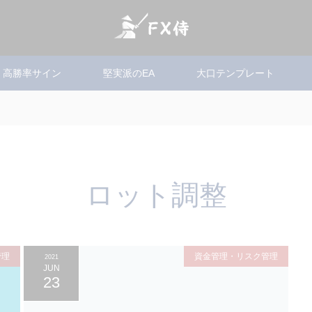
高勝率サイン
堅実派のEA
大口テンプレート
ロット調整
管理
資金管理・リスク管理
2021
JUN
23