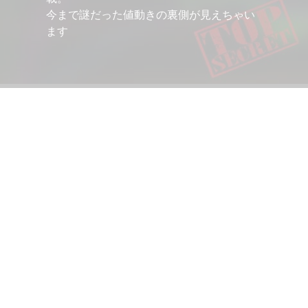
今まで謎だった値動きの裏側が見えちゃい
ます
サイトメニュー
タグ
2022年
08.03
FX侍塾
4K
Custom_
HT_Check_List
HT_Higher_C
6年7月のドル円振り
FX初心者
Right_Click_Launcher
Strate
｜最後の2日でひっ
トレード手法
Symbol changer profit display
返し…
ご挨拶
テクニカル分析
CHANGER 1.01
リスマス
サ
ゴールド
ディスプレイ
トレード環境
08.01
インジケーター
ンド
ポンドドル
モニター
ル
レポート分析 2026
ファンダメンタルズ分析