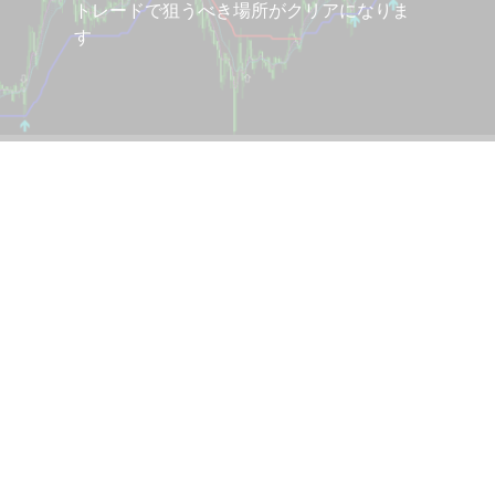
トレードで狙うべき場所がクリアになりま
す
Fed
List_Slideshow
andle
pair_change
gy Checklist
Symbol changer
 v3
Trend Scalp
XU-SYMBOL
ク
カップウィズハンドル
ポート
チェックリスト
ノウハウ
プロ
ポ
上位足
ーティーン