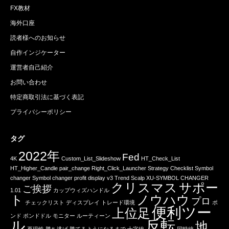
FX教材
海外口座
読者様へのお知らせ
自作インジケーター
運営者自己紹介
お問い合わせ
特定商取引法に基づく表記
プライバシーポリシー
タグ
2022年
Fed
4K
Custom_List_Slideshow
HT_Check_List
HT_Higher_Candle
pair_change
Right_Click_Launcher
Strategy Checklist
Symbol
changer
Symbol changer profit display v3
Trend Scalp
XU-SYMBOL CHANGER
クリスマス
サポー
ご挨拶
1.01
カップウィズハンドル
ト
ノウハウ
プロ
チェックリスト
ディスプレイ
トレード環境
ポ
便利ツー
上位足
ンド
ポンドドル
モニター
ルーティーン
ル
反転
地