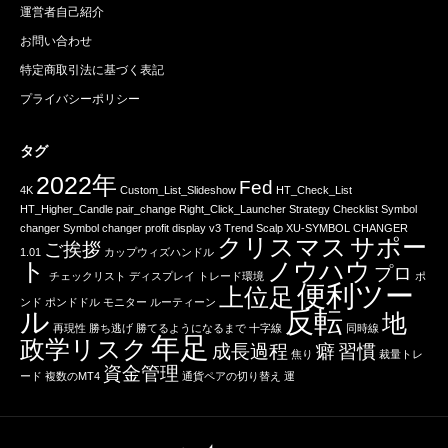
運営者自己紹介
お問い合わせ
特定商取引法に基づく表記
プライバシーポリシー
タグ
2022年
Fed
4K
Custom_List_Slideshow
HT_Check_List
HT_Higher_Candle
pair_change
Right_Click_Launcher
Strategy Checklist
Symbol
changer
Symbol changer profit display v3
Trend Scalp
XU-SYMBOL CHANGER
クリスマス
サポー
ご挨拶
1.01
カップウィズハンドル
ト
ノウハウ
プロ
チェックリスト
ディスプレイ
トレード環境
ポ
便利ツー
上位足
ンド
ポンドドル
モニター
ルーティーン
ル
反転
地
再現性
勝ち逃げ
勝てるようになるまで
十字線
同時線
年足
政学リスク
成長過程
癖
習慣
焦り
裁量トレ
資金管理
ード
複数のMT4
通貨ペアの切り替え
運