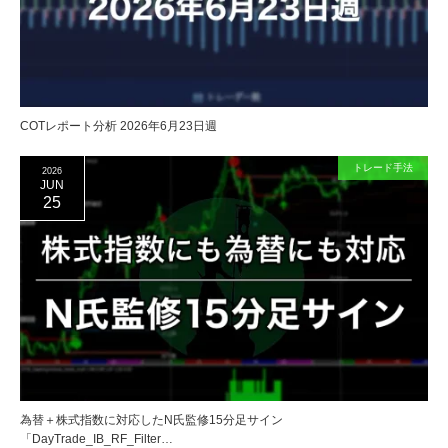
COTレポート分析 2026年6月23日週
トレード手法
2026
JUN
25
為替＋株式指数に対応したN氏監修15分足サイン
「DayTrade_IB_RF_Filter…