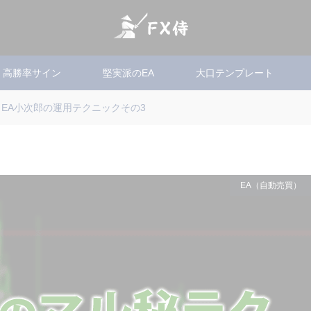
高勝率サイン
堅実派のEA
大口テンプレート
EA小次郎の運用テクニックその3
EA（自動売買）