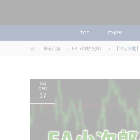
TOP
FX侍塾
ホーム
最新記事
EA（自動売買）
【限定公開】
2022
DEC
17