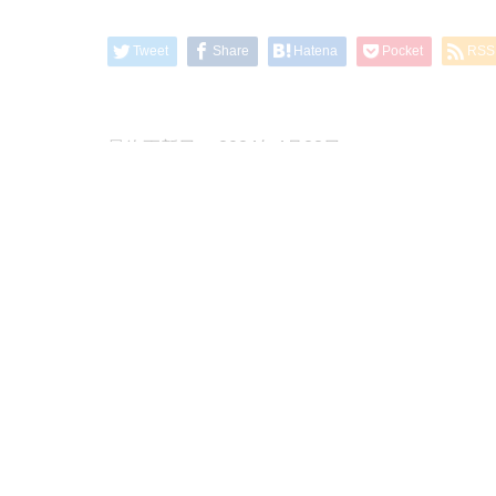
Tweet
Share
Hatena
Pocket
RSS
最終更新日： 2024年4月23日
FX侍です、こんにちは。
第3回目となった小次郎をフル活用するための運
今回の内容は、なぜ11月は10月の2倍以上の