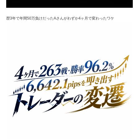
歴3年で年間50万負けだったAさんがわずか4ヶ月で変わったワケ