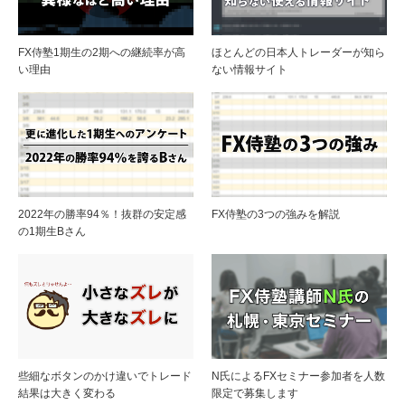
FX侍塾1期生の2期への継続率が高
ほとんどの日本人トレーダーが知ら
い理由
ない情報サイト
2022年の勝率94％！抜群の安定感
FX侍塾の3つの強みを解説
の1期生Bさん
些細なボタンのかけ違いでトレード
N氏によるFXセミナー参加者を人数
結果は大きく変わる
限定で募集します