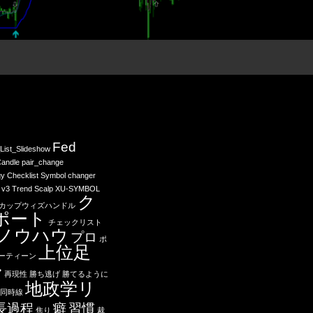
Fed
List_Slideshow
andle
pair_change
gy Checklist
Symbol changer
 v3
Trend Scalp
XU-SYMBOL
ク
カップウィズハンドル
ポート
チェックリスト
ノウハウ
プロ
ポ
上位足
ーティーン
ル
再現性
勝ち逃げ
勝てるように
地政学リ
同時線
長過程
癖
習慣
焦り
裁