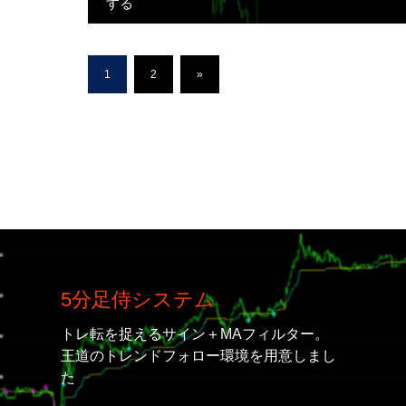
する
1
2
»
5分足侍システム
トレ転を捉えるサイン＋MAフィルター。
王道のトレンドフォロー環境を用意しまし
た