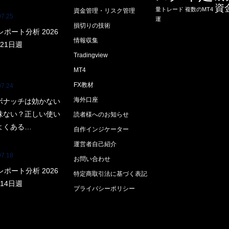
資
量トレード
複数のMT4
資金管理・リスク管理
07.25
運
損切りの技術
レポート分析 2026
情報収集
21日週
Tradingview
MT4
FX教材
07.24
海外口座
ボナッチは効かない
味ない？正しい使い
読者様へのお知らせ
よくある…
自作インジケーター
運営者自己紹介
07.18
お問い合わせ
レポート分析 2026
特定商取引法に基づく表記
14日週
プライバシーポリシー