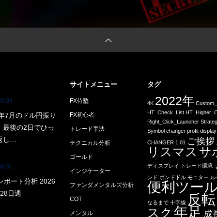
サイトメニュー
タグ
2022年
08.03
FX侍塾
4K
Custom_
HT_Check_List
HT_Higher_C
6年7月のドル円振り
FX初心者
Right_Click_Launcher
Strate
｜最後の2日でひっ
トレード手法
Symbol changer profit display
返し…
ご挨拶
テクニカル分析
CHANGER 1.01
リスマス
サ
ゴールド
ディスプレイ
トレード環境
08.01
インジケーター
ンド
ポンドドル
モニター
ル
レポート分析 2026
便利ツー
ファンダメンタルズ分析
28日週
反転
COT
なるまで
十字線
年足
スク
成
メンタル