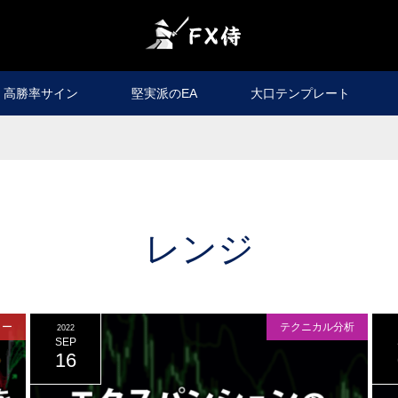
高勝率サイン
堅実派のEA
大口テンプレート
レンジ
ター
テクニカル分析
2022
SEP
16