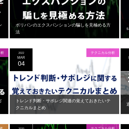
ン
ボリバンのエクスパンションの騙しを見極める方
法
分析
テクニカル分析
2022
MAR
04
方
トレンド判断・サポレジ関連の覚えておきたいテ
クニカルまとめ
者
テクニカル分析
2020