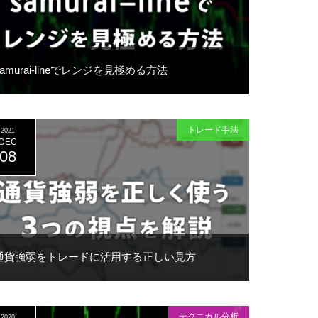
samurai-lineでレンジを見極める方法
トレード手法
2021
DEC
08
通貨強弱をトレードに活用する正しい見方
テクニカル分析
2020