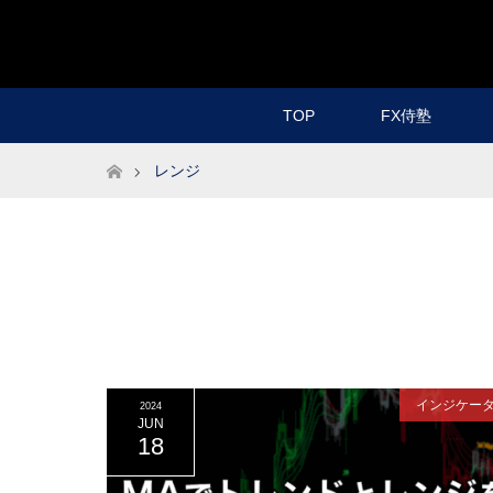
TOP
FX侍塾
ホーム
レンジ
インジケー
2024
JUN
18