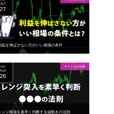
OCT
27
利益を伸ばさない方がいい相場の条件
テクニカル分析
2020
AUG
26
レンジ相場を素早く判断する値動きの法則