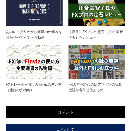
あのレイダリオから経済の仕組みを
【良書】FXプロの定石（川合 美智
分かりやすく学べる動画
子著）をレビュー
FXトレーダー向けのFinvizの使い方
FXの本を読むのにアマゾンの読み
（通貨の先物編）
放題が意外と使える件
コメント
コメント (0)