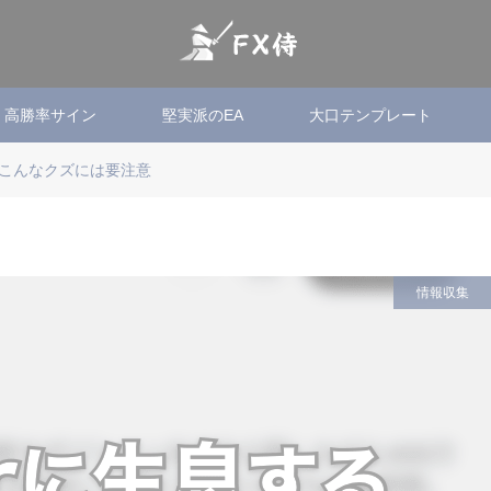
高勝率サイン
堅実派のEA
大口テンプレート
するこんなクズには要注意
情報収集