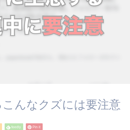
息するこんなクズには要注意
feedly
Pin it