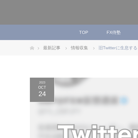
TOP
FX侍塾
ホーム
最新記事
情報収集
旧Twitterに生息
2023
OCT
24