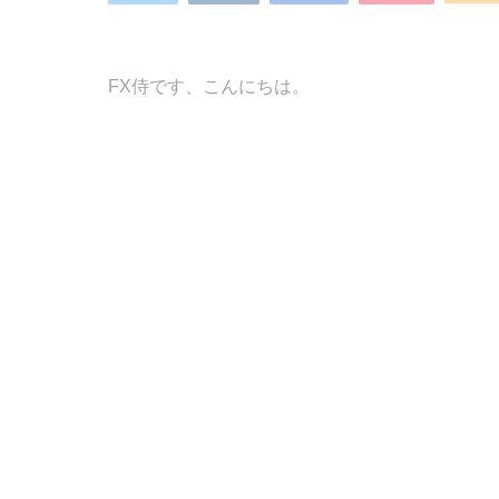
FX侍です、こんにちは。
今回はちょっと過激なタイトルですが…
実はブログ読者さんからのご報告で発覚した事
（トモさん、ありがとうございました！）
FX侍のブログ記事を盗んでドヤ顔で自分の手法
こいつです。
→パクリ野郎のアカウント：GBP@F