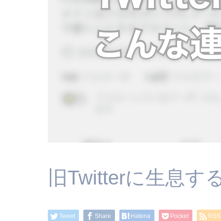
旧Twitterに生
Tweet
Share
Hatena
Pocket
RSS