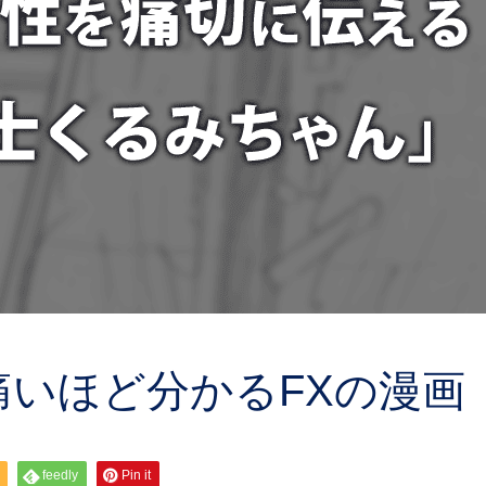
いほど分かるFXの漫画
feedly
Pin it