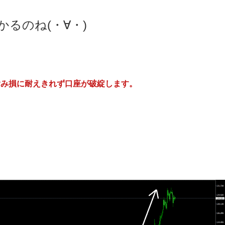
るのね(・∀・)
含み損に耐えきれず口座が破綻します。