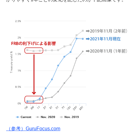
（参考）GuruFocus.com