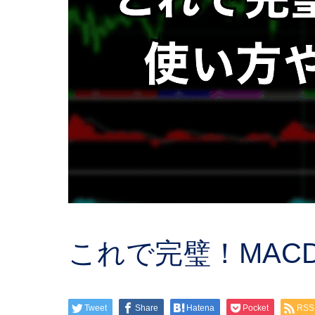
これで完璧！MAC
Tweet
Share
Hatena
Pocket
RSS