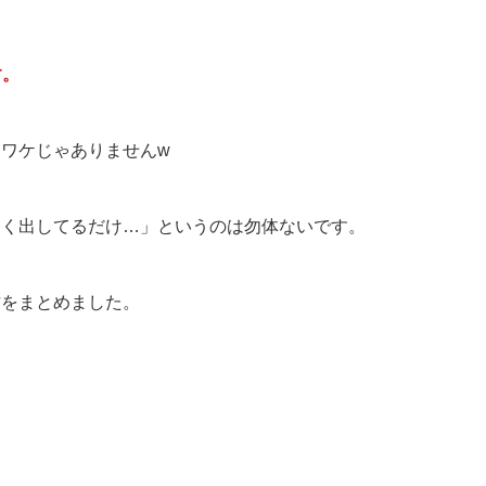
す。
るワケじゃありませんw
なく出してるだけ…」というのは勿体ないです。
方をまとめました。
。