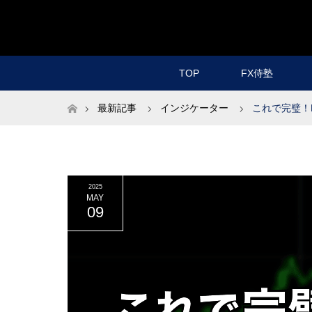
TOP
FX侍塾
ホーム
最新記事
インジケーター
これで完璧！
2025
MAY
09