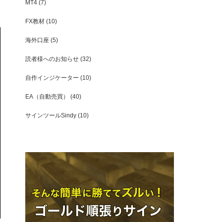
MT4
(7)
FX教材
(10)
海外口座
(5)
読者様へのお知らせ
(32)
自作インジケーター
(10)
EA（自動売買）
(40)
サインツールSindy
(10)