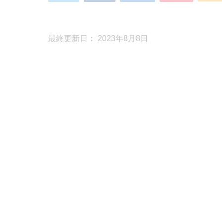
最終更新日： 2023年8月8日
FX侍です、こんばんは。
今回は好きな人にはたまらない
ゴールドのスキ
FX侍もここ数日はゴールドメインでトレードしていま