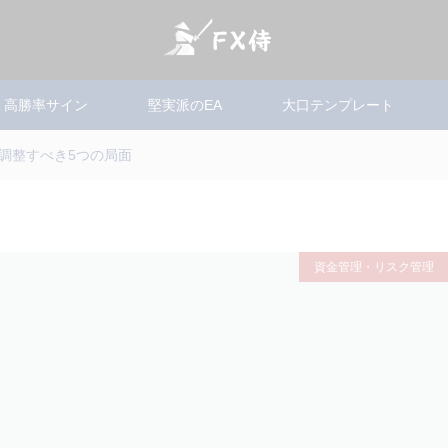
高勝率サイン
堅実派のEA
大口テンプレート
調整すべき5つの局面
資金管理・リスク管理