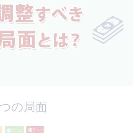
5つの局面
feedly
Pin it