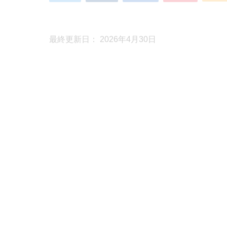
最終更新日： 2026年4月30日
FX侍です、こんにちは。
今回は
ロット調整
について。
意外とやってる人が少ないんですが
「その時々
ロットを固定してトレードしている人が多い
すし、利益の残り方も変わってきます。