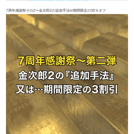
7周年感謝祭その2〜金次郎2の追加手法or期間限定の30％オフ