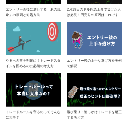
エントリー直後に逆行する「あの現
2月19日のドル円急上昇で負けた人
象」の原因と対処方法
は必見！円売りの原因はこれです
やるべき事を明確に！トレードスタ
エントリー後の上手な逃げ方を実例
イルを固めるのに必須の考え方
で解説
トレードルールを守るのってそんな
飛び乗り・追っかけトレードを矯正
に大事？
する考え方