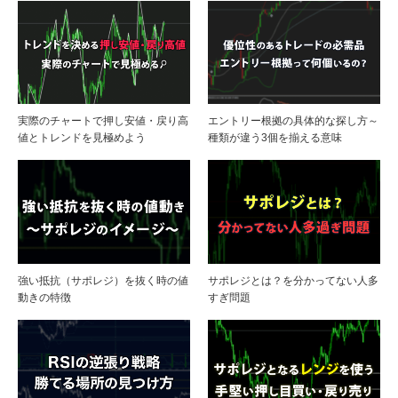
実際のチャートで押し安値・戻り高
エントリー根拠の具体的な探し方～
値とトレンドを見極めよう
種類が違う3個を揃える意味
強い抵抗（サポレジ）を抜く時の値
サポレジとは？を分かってない人多
動きの特徴
すぎ問題