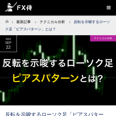
最新記事
テクニカル分析
反転を示唆するローソ
ホーム
ク足「ピアスパターン」とは？
テクニカル分析
2023
SEP
22
反転を示唆するローソク足「ピアスパター