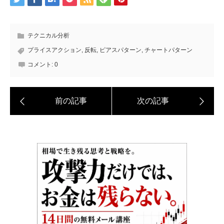
テクニカル分析
プライスアクション
,
反転
,
ピアスパターン
,
チャートパターン
コメント:
0